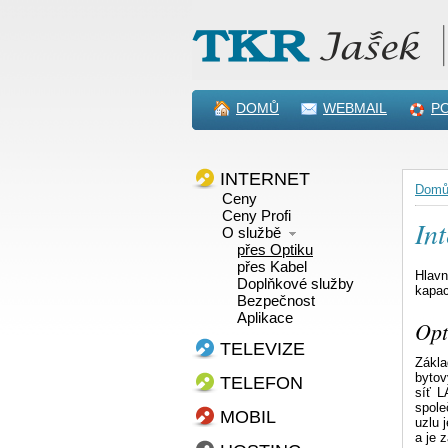
DOMŮ
WEBMAIL
P
INTERNET
Dom
Ceny
Ceny Profi
Int
O službě
přes Optiku
přes Kabel
Hlavn
Doplňkové služby
kapac
Bezpečnost
Aplikace
Opt
TELEVIZE
Zákla
bytov
TELEFON
síť L
spole
MOBIL
uzlu 
a je 