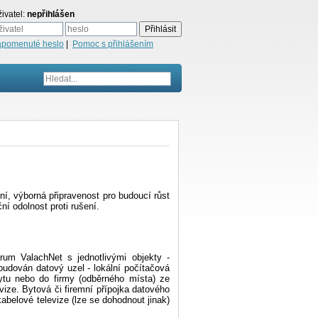
ivatel:
nepřihlášen
apomenuté heslo
|
Pomoc s přihlášením
ní, výborná připravenost pro budoucí růst
ní odolnost proti rušení.
trum ValachNet s jednotlivými objekty -
udován datový uzel - lokální počítačová
tu nebo do firmy (odběrného místa) ze
vize. Bytová či firemní přípojka datového
abelové televize (lze se dohodnout jinak)