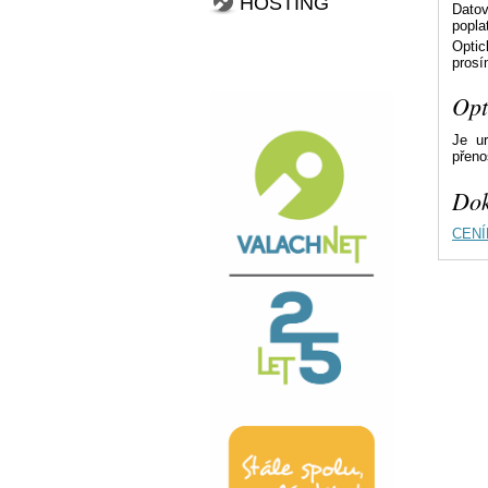
HOSTING
Datov
popla
Optic
pros
Opt
Je ur
přeno
Dok
CENÍK