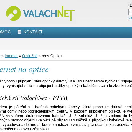
Už
Z
OMOC
KONTAKT
ů
»
Internet
»
O službě
»
přes Optiku
ernet na optice
í výhodou připojení přes optický datový uzel jsou nadčasové rychlosti připoje
ity, vynikající stabilita připojení a díky optickým kabelům zcela bezkonkurenč
ická síť ValachNet - FTTB
dem je páteřní síť tvořená optickými kabely, která propojuje datové cen
ými domy nebo podnikatelskými centry. V každém připojeném objektu je vyb
AN vytvořena strukturovanou kabeláží UTP. Kabeláž UTP je vedena do by
čných prostor objektu ve většině případů souběžně s přípojkou kabelové tele
je vybudována do místa, kde se nachází první stávající účastnická zásuvka k
zakončena datovou zásuvkou.