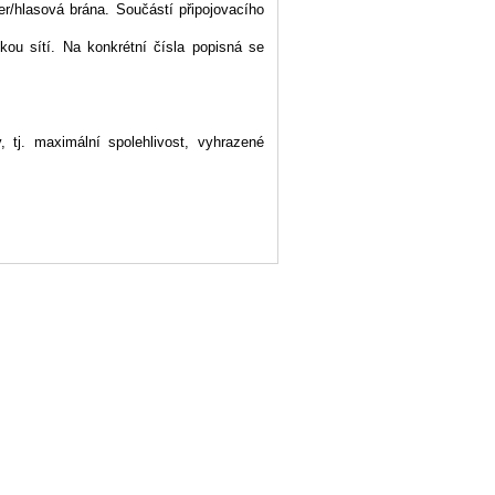
er/hlasová brána. Součástí připojovacího
ckou sítí. Na konkrétní čísla popisná se
, tj. maximální spolehlivost, vyhrazené