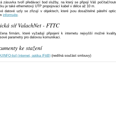
á zásuvka tvoří předávací bod služby, na který se připojí Váš počítač/rout
tku je také ethernetový UTP propojovací kabel v délce až 10 m.
ké datové uzly se zřizují v objektech, které jsou dosažitelné páteřní opti
ím
informujte
.
ická síť ValachNet - FTTC
čena firmám, které vyžadují připojení k internetu nejvyšší možné kvality
sové parametry pro datovou komunikaci.
umenty ke stažení
(INFO-list) Internet, optika (FttB)
(nedílná součást smlouvy)