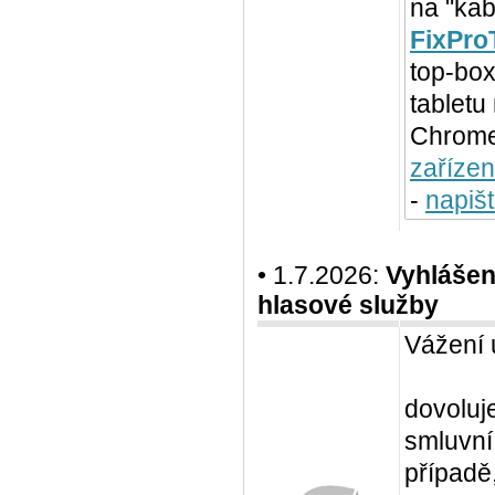
na "kab
FixPro
top-box
tabletu
Chromec
zařízen
-
napiš
• 1.7.2026:
Vyhlášen
hlasové služby
Vážení 
dovoluj
smluvní
případě