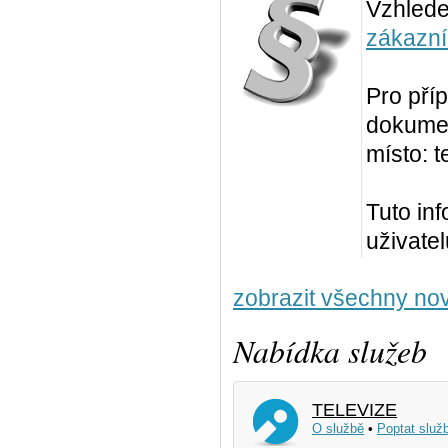
Vzhled
zákazní
Pro pří
dokumen
místo: t
Tuto in
uživate
zobrazit všechny nov
Nabídka služeb
TELEVIZE
O službě
•
Poptat služ