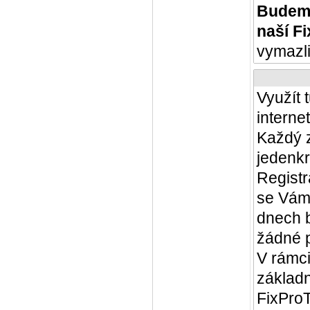
Budeme
naší F
vymazli
Využít 
interne
Každý z
jedenkr
Registr
se Vám 
dnech 
žádné p
V rámci
základ
FixProT