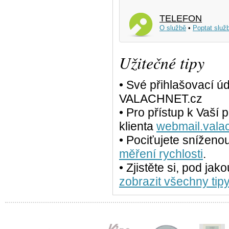
TELEFON
O službě
•
Poptat služ
Užitečné tipy
• Své přihlašovací ú
VALACHNET.cz
• Pro přístup k Vaší
klienta
webmail.vala
• Pociťujete sníženo
měření rychlosti
.
• Zjistěte si, pod jak
zobrazit všechny tipy.