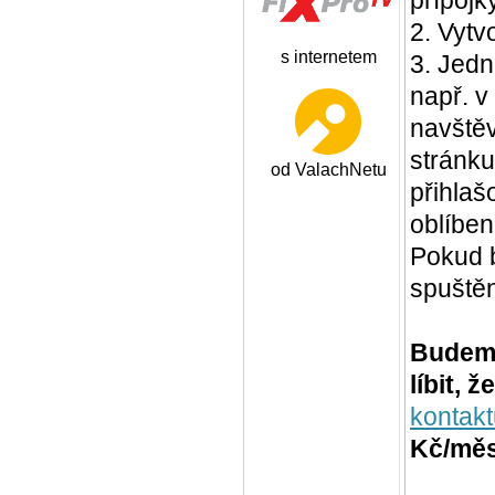
2. Vytv
s internetem
3. Jedn
např. v
navštěv
stránk
od ValachNetu
přihlaš
oblíben
Pokud 
spuště
Budeme
líbit, ž
kontakt
Kč/měs