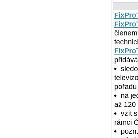
FixPro
FixPro
členem 
techni
FixPro
přidává
sledo
televi
pořadu
na je
až 120 
vzít 
rámci Č
pozn.