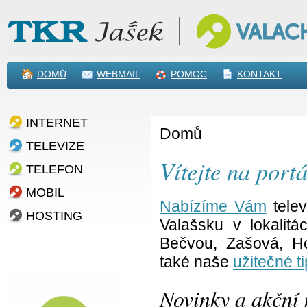
DOMŮ
WEBMAIL
POMOC
KONTAKT
INTERNET
Domů
TELEVIZE
Vítejte na po
TELEFON
MOBIL
Nabízíme Vám
telev
HOSTING
Valašsku v lokalit
Bečvou, Zašová, Ho
také naše
užitečné ti
Novinky a akční