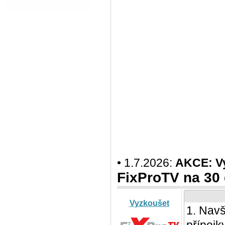
• 1.7.2026:
AKCE: Vy
FixProTV na 30
Vyzkoušet
1. Navš
přípojk