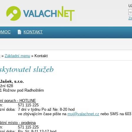
Už
Z
OMOC
KONTAKT
ů
»
Základní menu
»
Kontakt
skytovatel služeb
Jašek, s.r.o.
žní 628
61 Rožnov pod Radhoštěm
ní poruch - HOTLINE
on:
571 115 225
ozní doba:
7 dní v týdnu Po až Ne: 8-20 hod
ve zbývajícím čase pište na
muj@valachnet.cz
nebo SMS na 603 
ktní místo - prodejna
on:
571 115 225
ozní doba:
Po, St: 8-11 12-17 hod