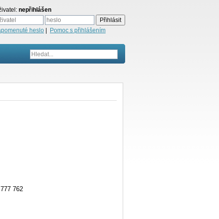
ivatel:
nepřihlášen
apomenuté heslo
|
Pomoc s přihlášením
777 762