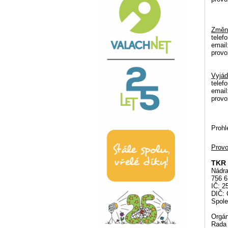
Změna
telef
emai
prov
Vyjád
telef
emai
prov
Prohl
Provo
TKR 
Nádra
756 
IČ: 2
DIČ:
Spole
Orgán
Rada 