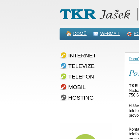
DOMŮ
WEBMAIL
P
INTERNET
Dom
TELEVIZE
Po
TELEFON
TKR 
MOBIL
Nádra
756 
HOSTING
Hláše
telef
prov
Konta
telef
prov