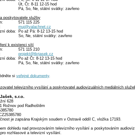
Út, Čt: 8-11 12-15 hod
Pá, So, Ne, státní svátky: zavřeno
 poskytovatele služby
on:
571 115 225
l:
muj@valachnet.cz
ozní doba:
Po až Pá: 8-12 13-15 hod
So, Ne, státní svátky: zavřeno
ření k existenci sítí
on:
571 115 210
l:
projekt@tkrjasek.cz
ozní doba:
Po až Čt: 8-12 13-15 hod
Pá, So, Ne, státní svátky: zavřeno
édněte si
veřejné dokumenty
.
zovatel televizního vysílání a poskytovatel audiovizuálních mediálních služ
Jašek, s.r.o.
žní 628
61 Rožnov pod Radhoštěm
5385780
 CZ25385780
čnost je zapsána Krajským soudem v Ostravě oddíl C, vložka 17193.
em dohledu nad provozováním televizního vysílání a poskytováním audiovizu
pro rozhlasové a televizní vysílání.