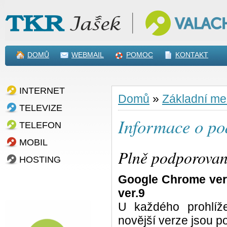
DOMŮ
WEBMAIL
POMOC
KONTAKT
INTERNET
Domů
»
Základní m
TELEVIZE
Informace o p
TELEFON
MOBIL
Plně podporovan
HOSTING
Google Chrome ver.3
ver.9
U každého prohlíž
novější verze jsou 