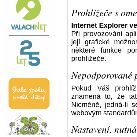
Prohlížeče s om
Internet Explorer ve
Při provozování ap
její grafické mož
některé funkce po
prohlížeče.
Nepodporované p
Pokud Váš prohlí
znamená to, že ta
Nicméně, jedná-li 
webovým standardům,
Nastavení, nutná