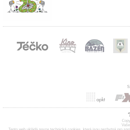
S
Copy
Vaše
Tento web ukládá pouze technická cookies, která jsou nezbytná pro sp