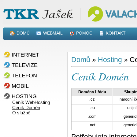
DOMŮ
WEBMAIL
POMOC
KONTAKT
INTERNET
Domů
»
Hosting
»
C
TELEVIZE
Ceník Domén
TELEFON
MOBIL
Doména I.řádu
Skupi
HOSTING
.cz
národní č
Ceník WebHosting
Ceník Domén
.eu
unijní
O službě
.com
generic
.net
generic
Potřebujete interne