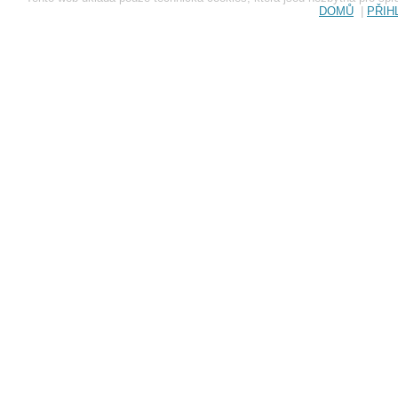
DOMŮ
|
PŘIH