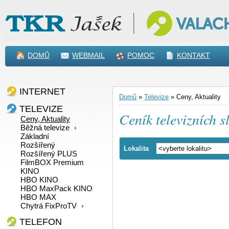
DOMŮ
WEBMAIL
POMOC
KONTAKT
INTERNET
Domů
»
Televize
»
Ceny, Aktuality
TELEVIZE
Ceník televizních s
Ceny, Aktuality
Běžná televize
Základní
Rozšířený
Lokalita
Rozšířený PLUS
FilmBOX Premium
KINO
HBO KINO
HBO MaxPack KINO
HBO MAX
Chytrá FixProTV
TELEFON