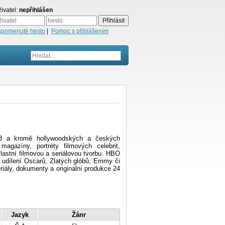
ivatel:
nepřihlášen
apomenuté heslo
|
Pomoc s přihlášením
 a kromě hollywoodských a českých
agazíny, portréty filmových celebrit,
astní filmovou a seriálovou tvorbu. HBO
– udílení Oscarů, Zlatých glóbů, Emmy či
riály, dokumenty a originální produkce 24
Jazyk
Žánr