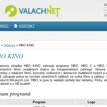
Už
Z
OMOC
KONTAKT
ů
»
Televize
»
HBO KINO
O KINO
ramová skladba HBO KINO zahrnuje programy HBO, HBO 2 a HBO 3
ečerních filmů uváděných krátce po kinopremiérách zahrnuje: filmové m
enty z natáčení filmů, koncerty světových i domácích hudebních hvězd a vl
ž zakupuje práva na vysílání prestižních událostí ze světa filmu a zábavy 
ských filmových cen. HBO, to jsou ty nejlepší pořady bez reklamy. Filmy, se
 denně a v HD kvalitě!
nam programů
Program
Logo