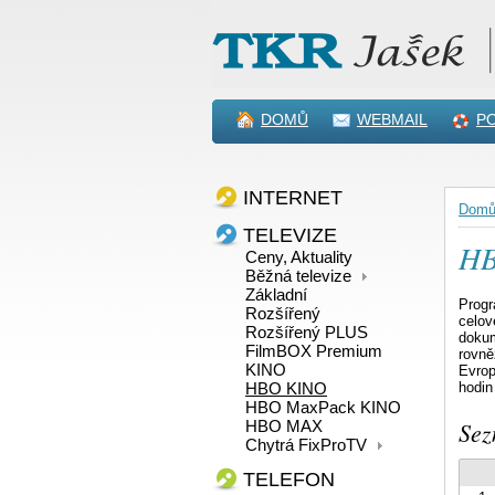
DOMŮ
WEBMAIL
P
INTERNET
Dom
TELEVIZE
HB
Ceny, Aktuality
Běžná televize
Základní
Prog
Rozšířený
celov
Rozšířený PLUS
dokum
FilmBOX Premium
rovně
KINO
Evrop
HBO KINO
hodin
HBO MaxPack KINO
Sez
HBO MAX
Chytrá FixProTV
TELEFON