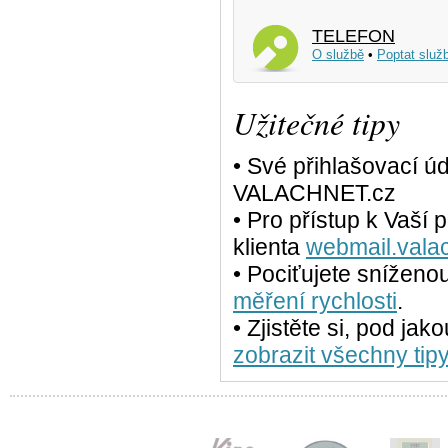
TELEFON
O službě
•
Poptat služ
Užitečné tipy
• Své přihlašovací ú
VALACHNET.cz
• Pro přístup k Vaší
klienta
webmail.vala
• Pociťujete sníženo
měření rychlosti
.
• Zjistěte si, pod jak
zobrazit všechny tipy.