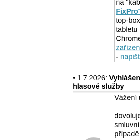
na "kab
FixPro
top-box
tabletu
Chromec
zařízen
-
napiš
• 1.7.2026:
Vyhlášen
hlasové služby
Vážení 
dovoluj
smluvní
případě