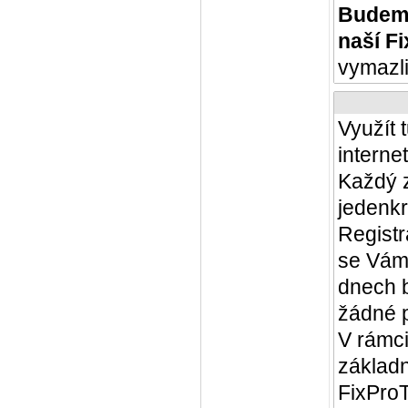
Budeme
naší F
vymazli
Využít 
interne
Každý z
jedenkr
Registr
se Vám 
dnech 
žádné p
V rámci
základ
FixProT