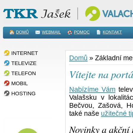
DOMŮ
WEBMAIL
POMOC
KONTAKT
INTERNET
Domů
»
Základní m
TELEVIZE
Vítejte na po
TELEFON
MOBIL
Nabízíme Vám
telev
HOSTING
Valašsku v lokalit
Bečvou, Zašová, Ho
také naše
užitečné ti
Novinky a akční