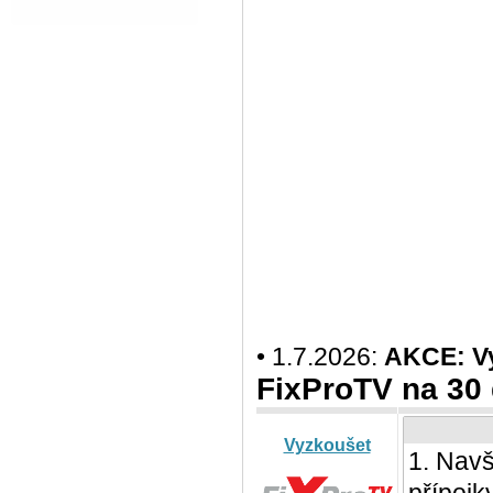
• 1.7.2026:
AKCE: Vy
FixProTV na 30
Vyzkoušet
1. Navš
přípojk