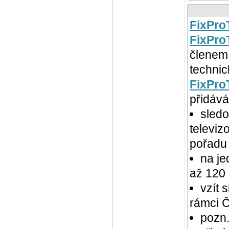
FixPro
FixPro
členem 
techni
FixPro
přidává
sledo
televi
pořadu
na je
až 120 
vzít 
rámci Č
pozn.