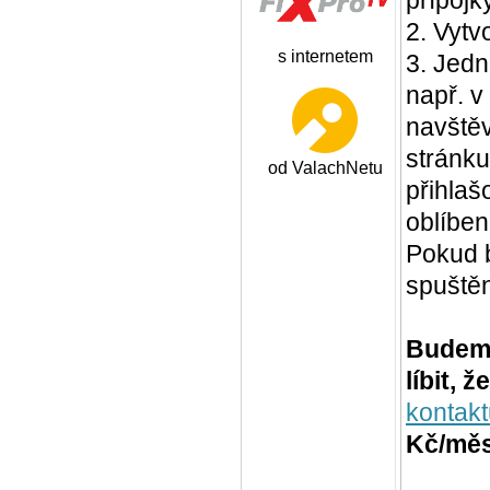
2. Vytv
s internetem
3. Jedn
např. v
navštěv
stránk
od ValachNetu
přihlaš
oblíben
Pokud 
spuště
Budeme
líbit, ž
kontakt
Kč/měs