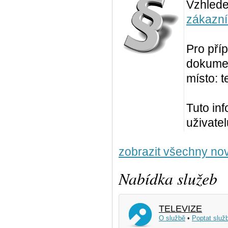
Vzhled
zákazní
Pro pří
dokumen
místo: t
Tuto in
uživate
zobrazit všechny nov
Nabídka služeb
TELEVIZE
O službě
•
Poptat služ