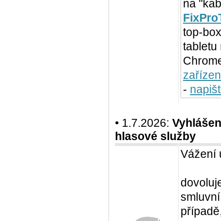
na "kab
FixPro
top-box
tabletu
Chromec
zařízen
-
napiš
• 1.7.2026:
Vyhlášen
hlasové služby
Vážení 
dovoluj
smluvní
případě