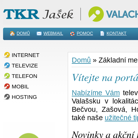
DOMŮ
WEBMAIL
POMOC
KONTAKT
INTERNET
Domů
»
Základní m
TELEVIZE
Vítejte na po
TELEFON
MOBIL
Nabízíme Vám
telev
HOSTING
Valašsku v lokalit
Bečvou, Zašová, Ho
také naše
užitečné ti
Novinky a akční