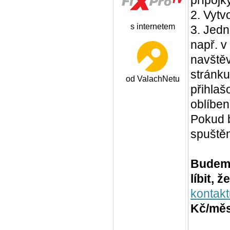
2. Vytv
s internetem
3. Jedn
např. v
navštěv
stránk
od ValachNetu
přihlaš
oblíben
Pokud 
spuště
Budeme
líbit, ž
kontakt
Kč/měs