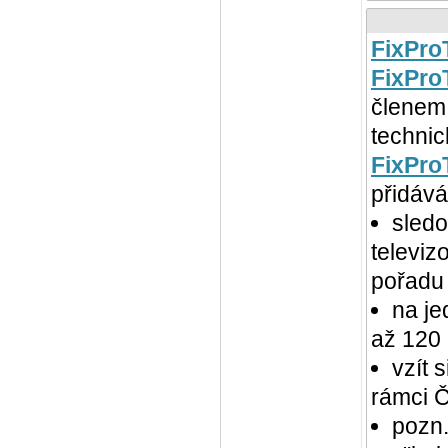
FixPro
FixPro
členem 
techni
FixPro
přidává
sledo
televi
pořadu
na je
až 120 
vzít 
rámci Č
pozn.