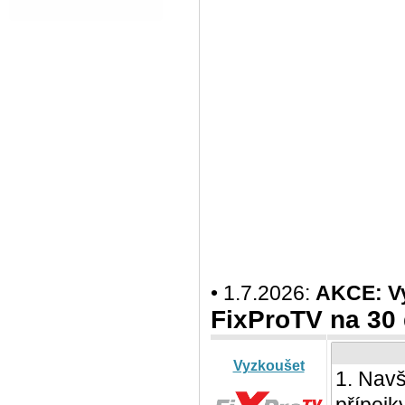
• 1.7.2026:
AKCE: Vy
FixProTV na 30
Vyzkoušet
1. Navš
přípojk