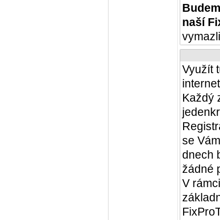
Budeme
naší F
vymazli
Využít 
interne
Každý z
jedenkr
Registr
se Vám 
dnech 
žádné p
V rámci
základ
FixProT