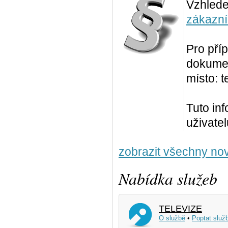
Vzhled
zákazní
Pro pří
dokumen
místo: t
Tuto in
uživate
zobrazit všechny nov
Nabídka služeb
TELEVIZE
O službě
•
Poptat služ