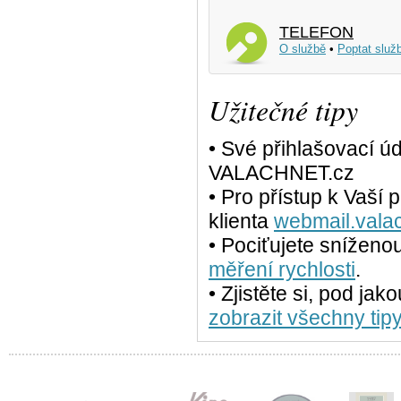
TELEFON
O službě
•
Poptat služ
Užitečné tipy
• Své přihlašovací ú
VALACHNET.cz
• Pro přístup k Vaší
klienta
webmail.vala
• Pociťujete sníženo
měření rychlosti
.
• Zjistěte si, pod jak
zobrazit všechny tipy.