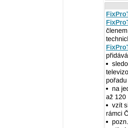
FixPro
FixPro
členem 
techni
FixPro
přidává
sledo
televi
pořadu
na je
až 120 
vzít 
rámci Č
pozn.