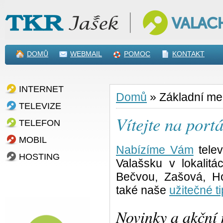
DOMŮ
WEBMAIL
POMOC
KONTAKT
INTERNET
Domů
»
Základní m
TELEVIZE
Vítejte na po
TELEFON
MOBIL
Nabízíme Vám
telev
HOSTING
Valašsku v lokalit
Bečvou, Zašová, Ho
také naše
užitečné ti
Novinky a akční