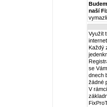
Budeme
naší F
vymazli
Využít 
interne
Každý z
jedenkr
Registr
se Vám 
dnech 
žádné p
V rámci
základ
FixProT