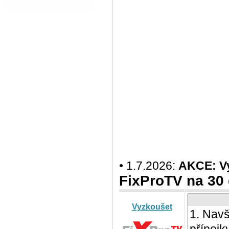
• 1.7.2026:
AKCE: Vy
FixProTV na 30
Vyzkoušet
1. Navš
přípojk