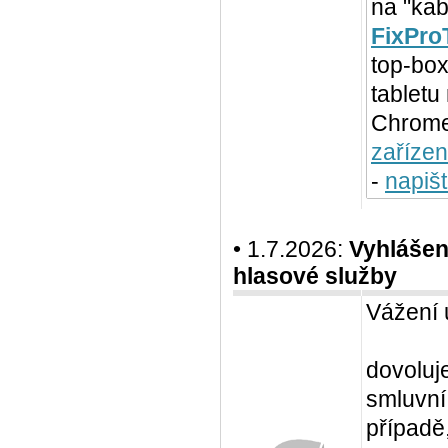
na "kab
FixPro
top-box
tabletu
Chromec
zařízen
-
napiš
• 1.7.2026:
Vyhlášen
hlasové služby
Vážení 
dovoluj
smluvní
případě