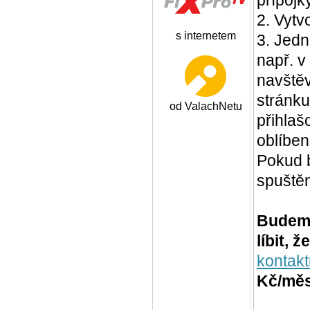
2. Vytv
s internetem
3. Jedn
např. v
navštěv
stránk
od ValachNetu
přihlaš
oblíben
Pokud 
spuště
Budeme
líbit, ž
kontakt
Kč/měs