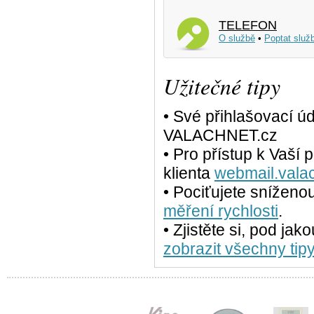
TELEFON
O službě
•
Poptat služ
Užitečné tipy
• Své přihlašovací ú
VALACHNET.cz
• Pro přístup k Vaší
klienta
webmail.vala
• Pociťujete sníženo
měření rychlosti
.
• Zjistěte si, pod jak
zobrazit všechny tipy.