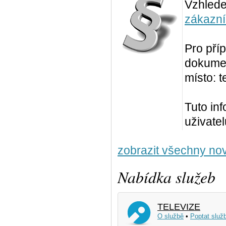
Vzhled
zákazní
Pro pří
dokumen
místo: t
Tuto in
uživate
zobrazit všechny nov
Nabídka služeb
TELEVIZE
O službě
•
Poptat služ